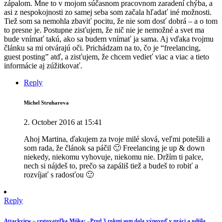
zápalom. Mne to v mojom súčasnom pracovnom zaradení chýba, a
asi z nespokojnosti zo samej seba som začala hľadať iné možnosti.
Tiež som sa nemohla zbaviť pocitu, že nie som dosť dobrá – a o tom
to presne je. Postupne zisťujem, že nič nie je nemožné a svet ma
bude vnímať takú, ako sa budem vnímať ja sama. Aj vďaka tvojmu
článku sa mi otvárajú oči. Prichádzam na to, čo je “freelancing,
guest posting” atď, a zisťujem, že chcem vedieť viac a viac a tieto
informácie aj zúžitkovať.
Reply
Michel Struharova
2. October 2016 at 15:41
Ahoj Martina, ďakujem za tvoje milé slová, veľmi potešili a
som rada, že článok sa páčil 🙂 Freelancing je up & down
niekedy, niekomu vyhovuje, niekomu nie. Držím ti palce,
nech si nájdeš to, prečo sa zapáliš tiež a budeš to robiť a
rozvíjať s radosťou 🙂
Reply
Attackview – cestovateľka Miška: „Pred 3 rokmi som dala výpoveď v práci a odišla