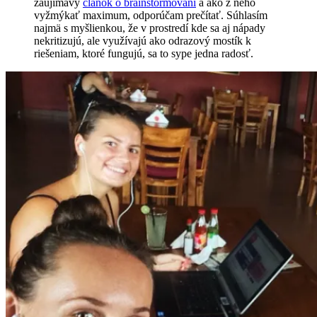
zaujímavý
článok o brainstormovaní
a ako z neho
vyžmýkať maximum, odporúčam prečítať. Súhlasím
najmä s myšlienkou, že v prostredí kde sa aj nápady
nekritizujú, ale využívajú ako odrazový mostík k
riešeniam, ktoré fungujú, sa to sype jedna radosť.