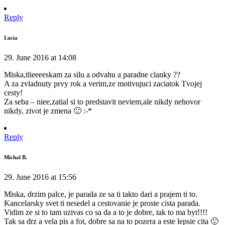
Reply
Lucia
29. June 2016 at 14:08
Miska,tlieeeeskam za silu a odvahu a paradne clanky ??
A za zvladnuty prvy rok a verim,ze motivujuci zaciatok Tvojej
cesty!
Za seba – niee,zatial si to predstavit neviem,ale nikdy nehovor
nikdy, zivot je zmena 🙂 :-*
Reply
Michal B.
29. June 2016 at 15:56
Miska, drzim palce, je parada ze sa ti takto dari a prajem ti to.
Kancelarsky svet ti nesedel a cestovanie je proste cista parada.
Vidim ze si to tam uzivas co sa da a to je dobre, tak to ma byt!!!!
Tak sa drz a vela pis a fot, dobre sa na to pozera a este lepsie cita 🙂