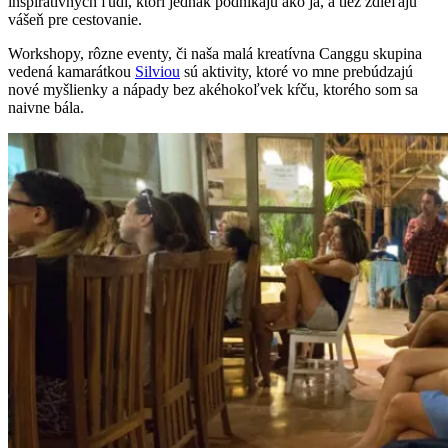
inšpiratívnych ľudí, ktorí jednak podnikajú ako ja, a tiež zdieľajú
vášeň pre cestovanie.
Workshopy, rôzne eventy, či naša malá kreatívna Canggu skupina
vedená kamarátkou
Silviou
sú aktivity, ktoré vo mne prebúdzajú
nové myšlienky a nápady bez akéhokoľvek kŕču, ktorého som sa
naivne bála.