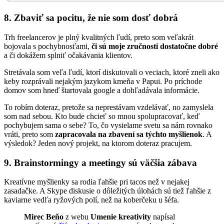
8.
Zbaviť sa pocitu, že nie som dosť dobrá
Trh freelancerov je plný kvalitných ľudí, preto som veľakrát
bojovala s pochybnosťami,
či sú moje zručnosti dostatočne dobré
a či dokážem splniť očakávania klientov.
Stretávala som veľa ľudí, ktorí diskutovali o veciach, ktoré zneli ako
keby rozprávali nejakým jazykom kmeňa v Papui. Po príchode
domov som hneď štartovala google a dohľadávala informácie.
To robím doteraz, pretože sa neprestávam vzdelávať, no zamyslela
som nad sebou. Kto bude chcieť so mnou spolupracovať, keď
pochybujem sama o sebe? To, čo vysielame svetu sa nám rovnako
vráti, preto som
zapracovala na zbavení sa týchto myšlienok
. A
výsledok? Jeden nový projekt, na ktorom doteraz pracujem.
9.
Brainstormingy a meetingy sú väčšia zábava
Kreatívne myšlienky sa rodia ľahšie pri tacos než v nejakej
zasadačke. A Skype diskusie o dôležitých úlohách sú tiež ľahšie z
kaviarne vedľa ryžových polí, než na koberčeku u šéfa.
Mirec Beňo
z webu
Umenie kreativity
napísal