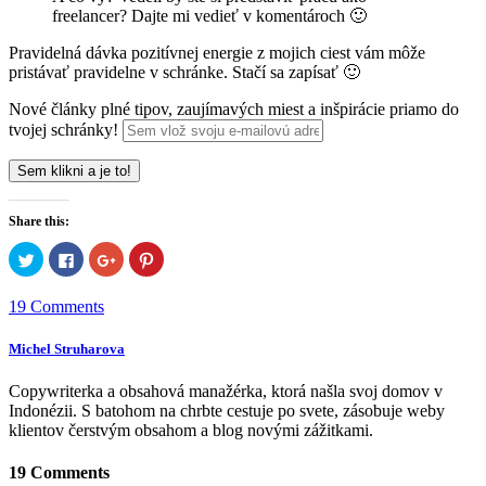
freelancer? Dajte mi vedieť v komentároch 🙂
Pravidelná dávka pozitívnej energie z mojich ciest vám môže
pristávať pravidelne v schránke. Stačí sa zapísať 🙂
Nové články plné tipov, zaujímavých miest a inšpirácie priamo do
tvojej schránky!
Share this:
Click
Click
Click
Click
to
to
to
to
share
share
share
share
on
on
on
on
19
Comments
Twitter
Facebook
Google+
Pinterest
(Opens
(Opens
(Opens
(Opens
in
in
in
in
new
new
new
new
Michel Struharova
window)
window)
window)
window)
Copywriterka a obsahová manažérka, ktorá našla svoj domov v
Indonézii. S batohom na chrbte cestuje po svete, zásobuje weby
klientov čerstvým obsahom a blog novými zážitkami.
19 Comments