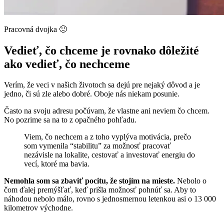
Pracovná dvojka 🙂
Vedieť, čo chceme je rovnako dôležité
ako vedieť, čo nechceme
Verím, že veci v našich životoch sa dejú pre nejaký dôvod a je
jedno, či sú zle alebo dobré. Oboje nás niekam posunie.
Často na svoju adresu počúvam, že vlastne ani neviem čo chcem.
No pozrime sa na to z opačného pohľadu.
Viem, čo nechcem a z toho vyplýva motivácia, prečo
som vymenila “stabilitu” za možnosť pracovať
nezávisle na lokalite, cestovať a investovať energiu do
vecí, ktoré ma bavia.
Nemohla som sa zbaviť pocitu, že stojím na mieste.
Nebolo o
čom ďalej premýšľať, keď prišla možnosť pohnúť sa. Aby to
náhodou nebolo málo, rovno s jednosmernou letenkou asi o 13 000
kilometrov východne.