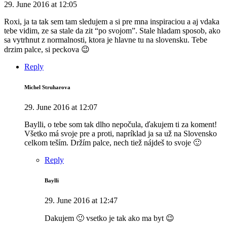
29. June 2016 at 12:05
Roxi, ja ta tak sem tam sledujem a si pre mna inspiraciou a aj vdaka
tebe vidim, ze sa stale da zit “po svojom”. Stale hladam sposob, ako
sa vytrhnut z normalnosti, ktora je hlavne tu na slovensku. Tebe
drzim palce, si peckova 😉
Reply
Michel Struharova
29. June 2016 at 12:07
Baylli, o tebe som tak dlho nepočula, ďakujem ti za koment!
Všetko má svoje pre a proti, napríklad ja sa už na Slovensko
celkom teším. Držím palce, nech tiež nájdeš to svoje 🙂
Reply
Baylli
29. June 2016 at 12:47
Dakujem 🙂 vsetko je tak ako ma byt 😉