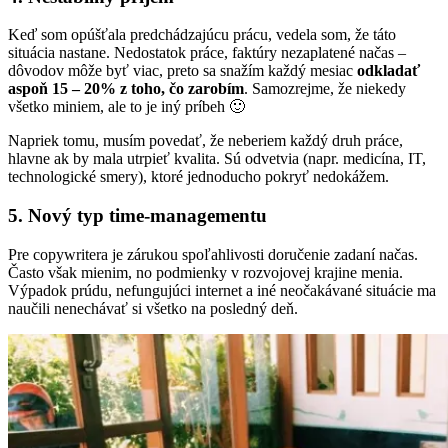
Keď som opúšťala predchádzajúcu prácu, vedela som, že táto
situácia nastane. Nedostatok práce, faktúry nezaplatené načas –
dôvodov môže byť viac, preto sa snažím každý mesiac
odkladať
aspoň 15 – 20% z toho, čo zarobím
. Samozrejme, že niekedy
všetko miniem, ale to je iný príbeh 🙂
Napriek tomu, musím povedať, že neberiem každý druh práce,
hlavne ak by mala utrpieť kvalita. Sú odvetvia (napr. medicína, IT,
technologické smery), ktoré jednoducho pokryť nedokážem.
5. Nový typ time-managementu
Pre copywritera je zárukou spoľahlivosti doručenie zadaní načas.
Často však mienim, no podmienky v rozvojovej krajine menia.
Výpadok prúdu, nefungujúci internet a iné neočakávané situácie ma
naučili nenechávať si všetko na posledný deň.