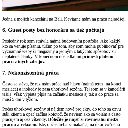
Jedna z mojich kancelárii na Bali. Kaviarne mám na prácu najradšej.
6. Guest posty bez honoráru sa tiež počítajú
Posledný rok som strávila najmä budovaním portfólia. Ako každý,
kto sa venuje písaniu, túžim po tom, aby som mohla publikovať pre
významné weby či magazíny a jedným z takýchto spôsobov sú
neplatené články. V konečnom dôsledku mi
priniesli platenú
prácu z iných zdrojov.
7. Nekonzistentná práca
Často sa stáva, že raz mám práce nad hlavu (najmä teraz, na konci
mesiaca) a inokedy je zasa uhorková sezóna. Tej som sa v kancelárii
tešila, však výplata pípla na začiatku mesiaca aj tak a do práce sa
musí 5 dní v týždni.
Počas uhorkovej sezóny si nájdem nové projekty, do toho sa ozvú
stáli klienti a opäť začína kolotoč, že neviem ako sa volám a často
pracujem aj cez víkendy.
Dôležité je nájsť si rovnováhu medzi
prácou a relaxom.
Iste, občas treba zamakať aj na úkor voľného