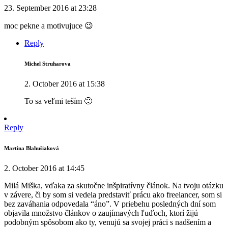
23. September 2016 at 23:28
moc pekne a motivujuce 😉
Reply
Michel Struharova
2. October 2016 at 15:38
To sa veľmi teším 🙂
Reply
Martina Blahušiaková
2. October 2016 at 14:45
Milá Miška, vďaka za skutočne inšpiratívny článok. Na tvoju otázku
v závere, či by som si vedela predstaviť prácu ako freelancer, som si
bez zaváhania odpovedala “áno”. V priebehu posledných dní som
objavila množstvo článkov o zaujímavých ľuďoch, ktorí žijú
podobným spôsobom ako ty, venujú sa svojej práci s nadšením a