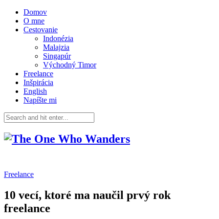
Domov
O mne
Cestovanie
Indonézia
Malajzia
Singapúr
Východný Timor
Freelance
Inšpirácia
English
Napíšte mi
Freelance
10 vecí, ktoré ma naučil prvý rok
freelance