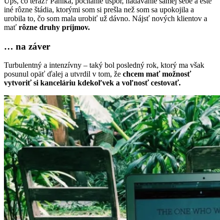
Ups, čo teraz? Panika, počítanie úspor, nadávanie samej sebe a ešte
iné rôzne štádia, ktorými som si prešla než som sa upokojila a
urobila to, čo som mala urobiť už dávno. Nájsť nových klientov a
mať
rôzne druhy príjmov.
… na záver
Turbulentný a intenzívny – taký bol posledný rok, ktorý ma však
posunul opäť ďalej a utvrdil v tom, že
chcem mať možnosť
vytvoriť si kanceláriu kdekoľvek a voľnosť cestovať.