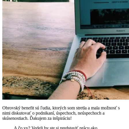
Obrovský benefit sú ľudia, ktorých som stretla a mala možnosť s
nimi diskutovať o podnikaní, úspechoch, neúspechoch a
skúsenostiach. Ďakujem za inšpiráciu!
A čo vy? Vedeli by ste si predstaviť prácu ako