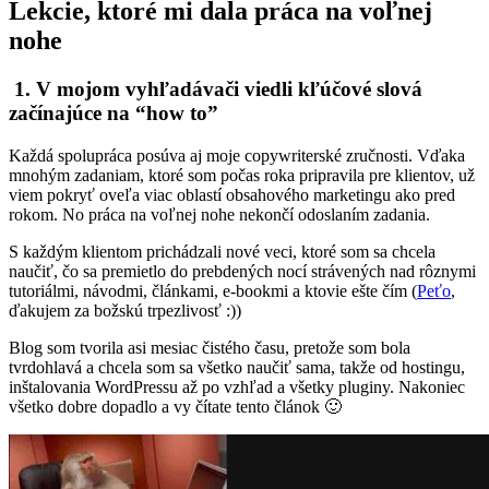
Lekcie, ktoré mi dala práca na voľnej
nohe
1.
V mojom vyhľadávači viedli kľúčové slová
začínajúce na “how to”
Každá spolupráca posúva aj moje copywriterské zručnosti. Vďaka
mnohým zadaniam, ktoré som počas roka pripravila pre klientov, už
viem pokryť oveľa viac oblastí obsahového marketingu ako pred
rokom. No práca na voľnej nohe nekončí odoslaním zadania.
S každým klientom prichádzali nové veci, ktoré som sa chcela
naučiť, čo sa premietlo do prebdených nocí strávených nad rôznymi
tutoriálmi, návodmi, článkami, e-bookmi a ktovie ešte čím (
Peťo
,
ďakujem za božskú trpezlivosť :))
Blog som tvorila asi mesiac čistého času, pretože som bola
tvrdohlavá a chcela som sa všetko naučiť sama, takže od hostingu,
inštalovania WordPressu až po vzhľad a všetky pluginy. Nakoniec
všetko dobre dopadlo a vy čítate tento článok 🙂