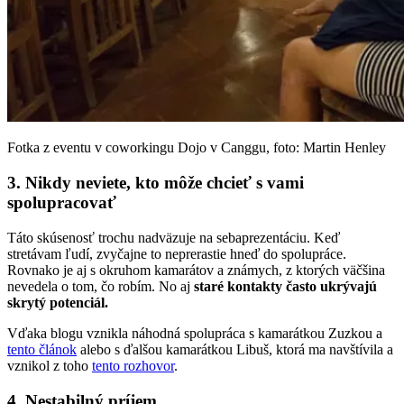
Fotka z eventu v coworkingu Dojo v Canggu, foto: Martin Henley
3. Nikdy neviete, kto môže chcieť s vami
spolupracovať
Táto skúsenosť trochu nadväzuje na sebaprezentáciu. Keď
stretávam ľudí, zvyčajne to neprerastie hneď do spolupráce.
Rovnako je aj s okruhom kamarátov a známych, z ktorých väčšina
nevedela o tom, čo robím. No aj
staré
kontakty často ukrývajú
skrytý potenciál.
Vďaka blogu vznikla náhodná spolupráca s kamarátkou Zuzkou a
tento článok
alebo s ďalšou kamarátkou Libuš, ktorá ma navštívila a
vznikol z toho
tento rozhovor
.
4.
Nestabilný príjem