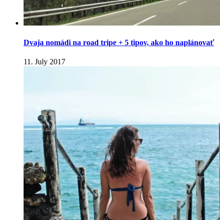
Dvaja nomádi na road tripe + 5 tipov, ako ho naplánovať
11. July 2017