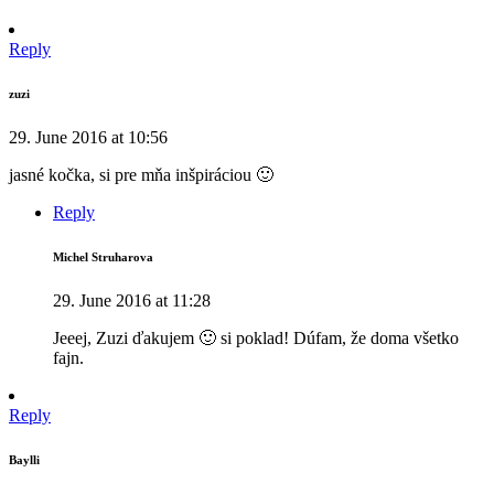
Reply
zuzi
29. June 2016 at 10:56
jasné kočka, si pre mňa inšpiráciou 🙂
Reply
Michel Struharova
29. June 2016 at 11:28
Jeeej, Zuzi ďakujem 🙂 si poklad! Dúfam, že doma všetko
fajn.
Reply
Baylli