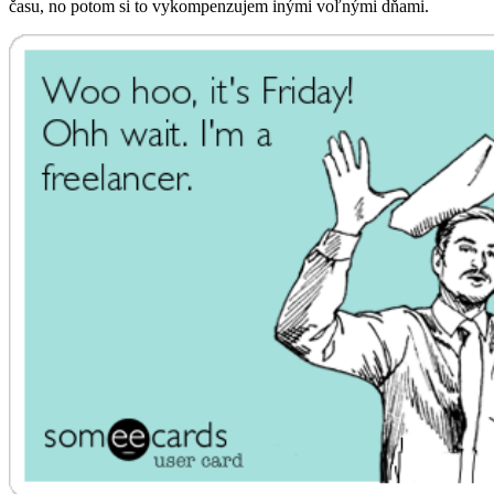
času, no potom si to vykompenzujem inými voľnými dňami.