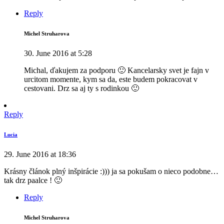
Reply
Michel Struharova
30. June 2016 at 5:28
Michal, ďakujem za podporu 🙂 Kancelarsky svet je fajn v
urcitom momente, kym sa da, este budem pokracovat v
cestovani. Drz sa aj ty s rodinkou 🙂
Reply
Lucia
29. June 2016 at 18:36
Krásny článok plný inšpirácie :))) ja sa pokušam o nieco podobne…
tak drz paalce ! 🙂
Reply
Michel Struharova