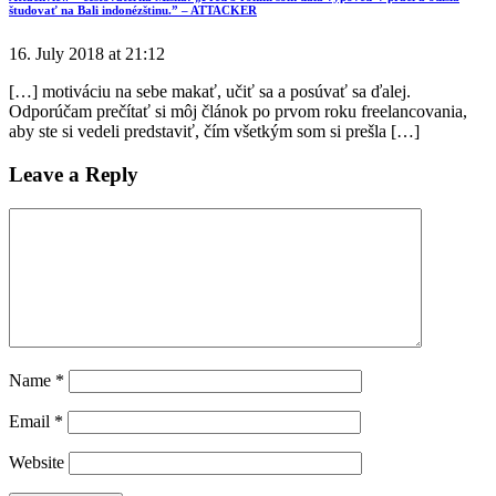
študovať na Bali indonézštinu.” – ATTACKER
16. July 2018 at 21:12
[…] motiváciu na sebe makať, učiť sa a posúvať sa ďalej.
Odporúčam prečítať si môj článok po prvom roku freelancovania,
aby ste si vedeli predstaviť, čím všetkým som si prešla […]
Leave a Reply
Name
*
Email
*
Website