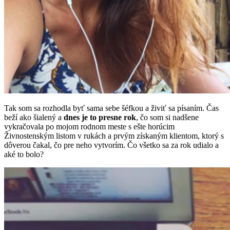
Tak som sa rozhodla byť sama sebe šéfkou a živiť sa písaním. Čas
beží ako šialený a
dnes je to presne rok
, čo som si nadšene
vykračovala po mojom rodnom meste s ešte horúcim
Živnostenským listom v rukách a prvým získaným klientom, ktorý s
dôverou čakal, čo pre neho vytvorím. Čo všetko sa za rok udialo a
aké to bolo?